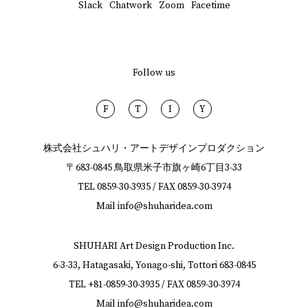
Slack
Chatwork
Zoom
Facetime
Follow us
F
T
I
Y
株式会社シュハリ・アートデザインプロダクション
〒683-0845 鳥取県米子市旗ヶ崎6丁目3-33
TEL
0859-30-3935
/ FAX
0859-30-3974
Mail
info@shuharidea.com
SHUHARI Art Design Production Inc.
6-3-33, Hatagasaki, Yonago-shi, Tottori 683-0845
TEL
+81-0859-30-3935
/ FAX
0859-30-3974
Mail
info@shuharidea.com