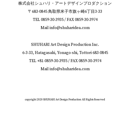
株式会社シュハリ・アートデザインプロダクション
〒683-0845 鳥取県米子市旗ヶ崎6丁目3-33
TEL
0859-30-3935
/ FAX
0859-30-3974
Mail
info@shuharidea.com
SHUHARI Art Design Production Inc.
6-3-33, Hatagasaki, Yonago-shi, Tottori 683-0845
TEL
+81-0859-30-3935
/ FAX
0859-30-3974
Mail
info@shuharidea.com
copyright 2020 SHUHARI Art Design Production All Rights Reserved