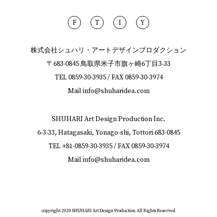
F
T
I
Y
株式会社シュハリ・アートデザインプロダクション
〒683-0845 鳥取県米子市旗ヶ崎6丁目3-33
TEL
0859-30-3935
/ FAX
0859-30-3974
Mail
info@shuharidea.com
SHUHARI Art Design Production Inc.
6-3-33, Hatagasaki, Yonago-shi, Tottori 683-0845
TEL
+81-0859-30-3935
/ FAX
0859-30-3974
Mail
info@shuharidea.com
copyright 2020 SHUHARI Art Design Production All Rights Reserved